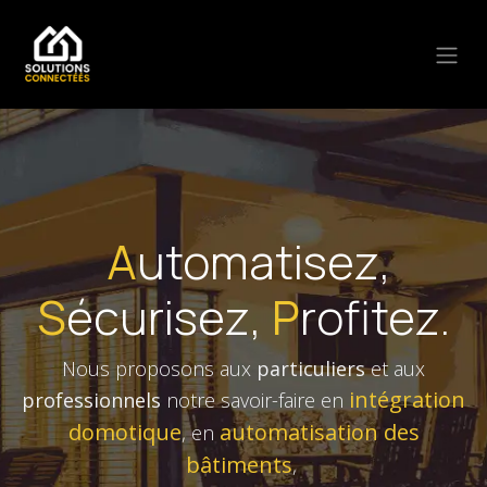
Se rendre au contenu
A
utomatisez,
S
écurisez,
P
rofitez.
Nous proposons aux
particuliers
et aux
intégration
professionnels
notre savoir-faire en
domotique
automatisation des
, en
bâtiments
,